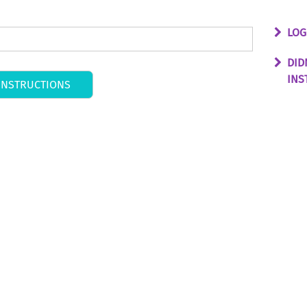
LOG
DID
INS