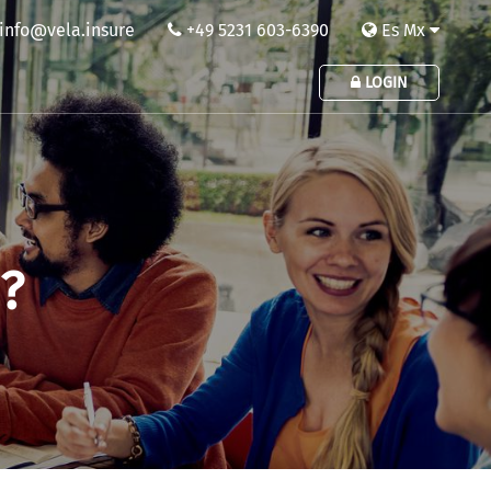
info@vela.insure
+49 5231 603-6390
Es Mx
LOGIN
?